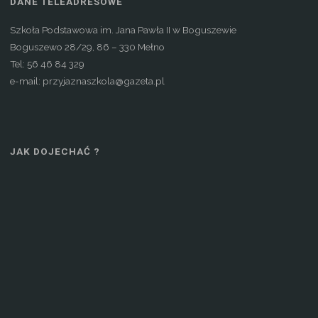
DANE TELEADRESOWE
Szkoła Podstawowa im. Jana Pawła II w Boguszewie
Boguszewo 28/29, 86 – 330 Mełno
Tel: 56 46 84 329
e-mail: przyjaznaszkola@gazeta.pl
JAK DOJECHAĆ ?